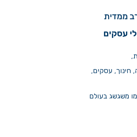
רב ממדית
,
 חינוך, עסקים,
ו משגשג בעולם